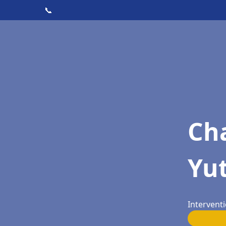
📞
Cha
Yu
Interventi