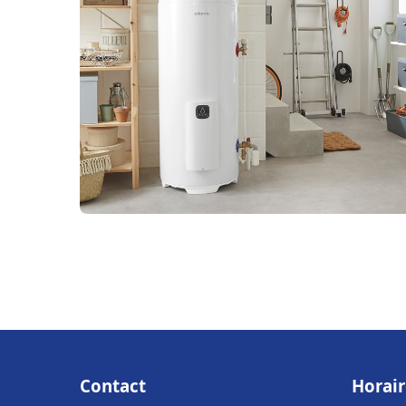
Contact
Horair