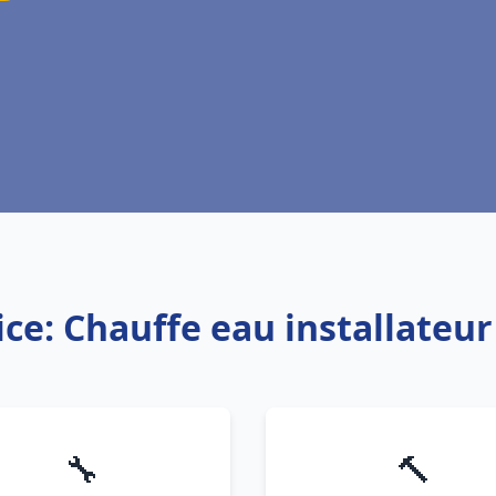
ice: Chauffe eau installateur
🔧
🔨