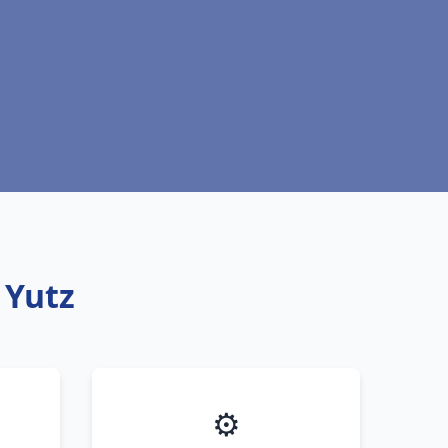
 Yutz
⚙️