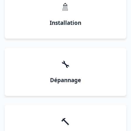
🚿
Installation
🔧
Dépannage
🔨