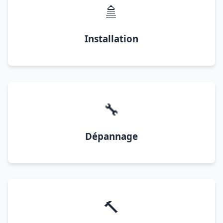
🚿
Installation
🔧
Dépannage
🔨