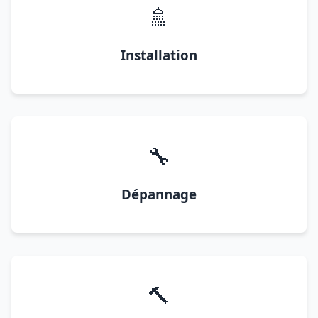
🚿
Installation
🔧
Dépannage
🔨