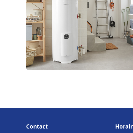
Contact
Horair