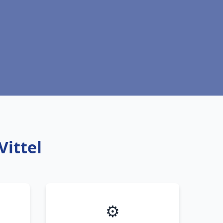
Vittel
⚙️