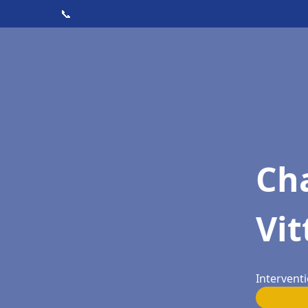
📞
Cha
Vit
Interventi