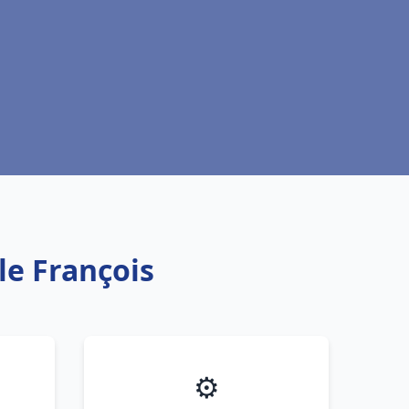
le François
⚙️