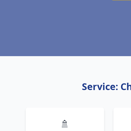
Service: C
🚿