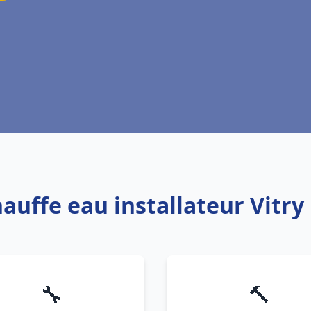
hauffe eau installateur Vitry 
🔧
🔨