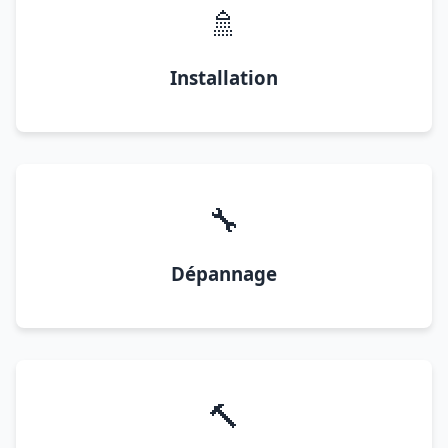
🚿
Installation
🔧
Dépannage
🔨