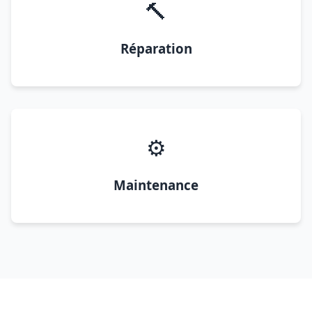
🔨
Réparation
⚙️
Maintenance