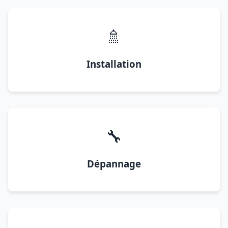
🚿
Installation
🔧
Dépannage