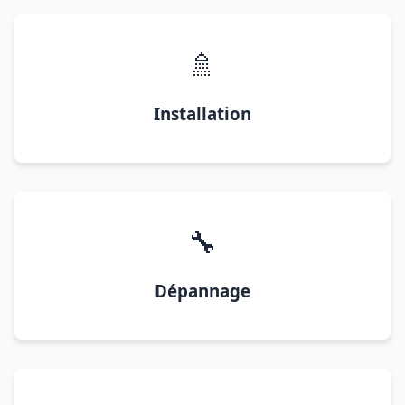
🚿
Installation
🔧
Dépannage