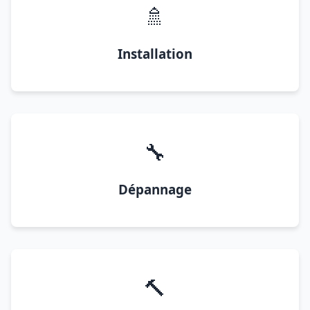
🚿
Installation
🔧
Dépannage
🔨