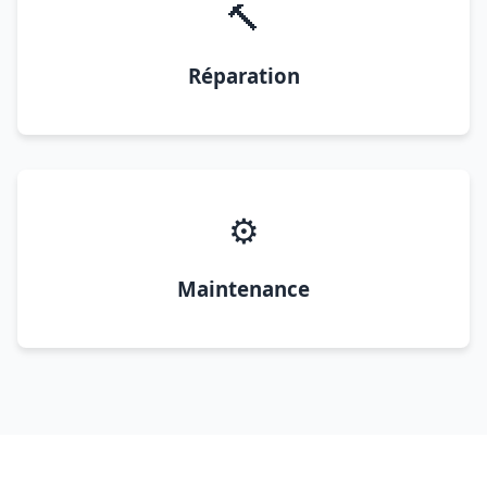
🔨
Réparation
⚙️
Maintenance