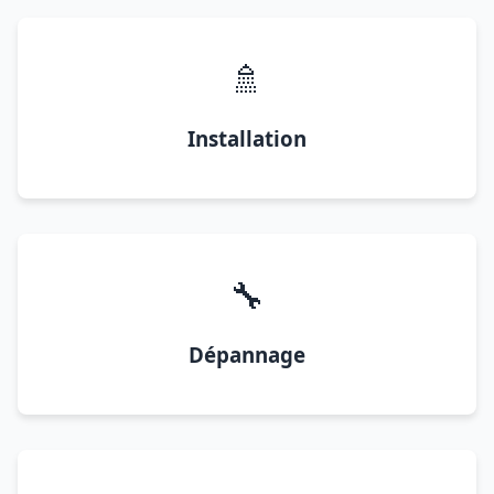
🚿
Installation
🔧
Dépannage