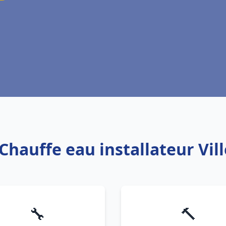
 Chauffe eau installateur Vil
🔧
🔨