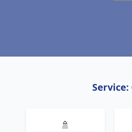
Service:
🚿