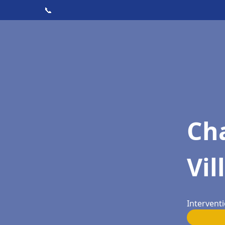
📞
Cha
Vil
Interventi