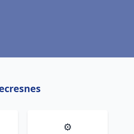
lecresnes
⚙️