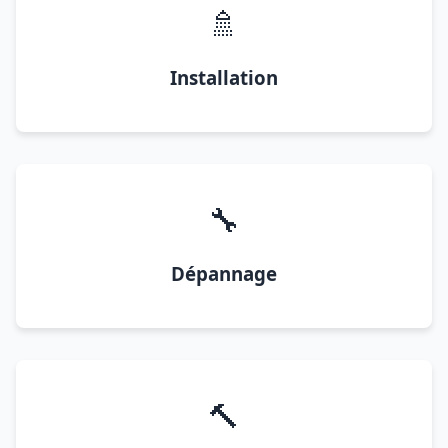
🚿
Installation
🔧
Dépannage
🔨