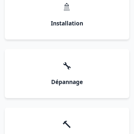
🚿
Installation
🔧
Dépannage
🔨