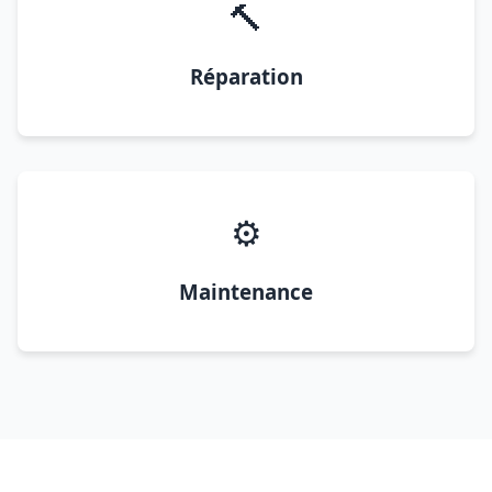
🔨
Réparation
⚙️
Maintenance