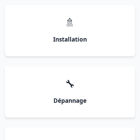
🚿
Installation
🔧
Dépannage