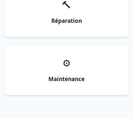
🔨
Réparation
⚙️
Maintenance