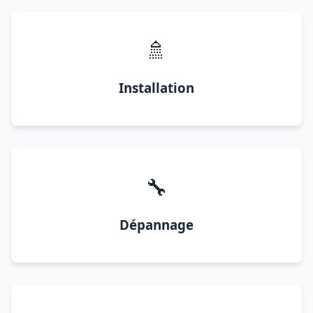
🚿
Installation
🔧
Dépannage