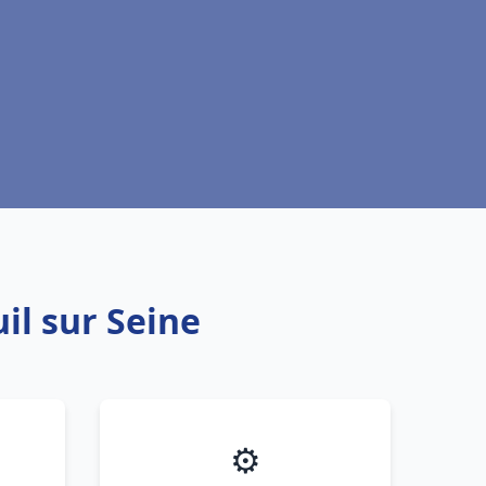
il sur Seine
⚙️