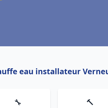
auffe eau installateur Verneu
🔧
🔨