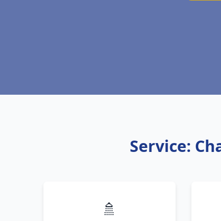
Service: Ch
🚿