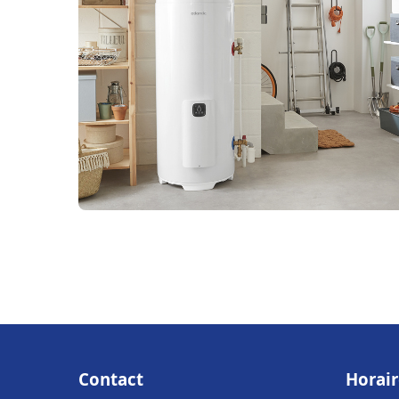
Contact
Horair