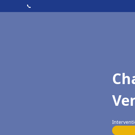
📞
Cha
Ven
Interventi