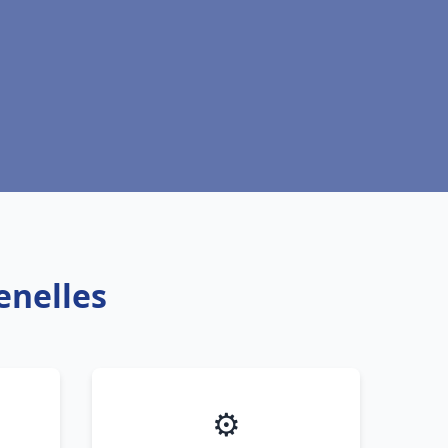
enelles
⚙️