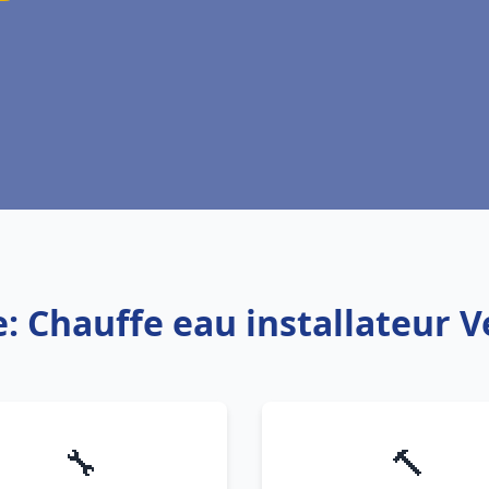
e: Chauffe eau installateur V
🔧
🔨