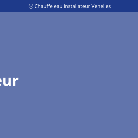
🕒 Chauffe eau installateur Venelles
eur