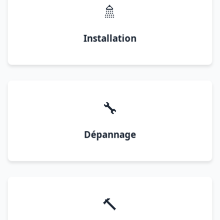
🚿
Installation
🔧
Dépannage
🔨