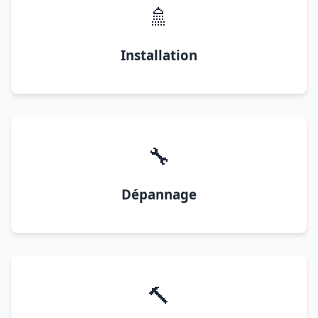
🚿
Installation
🔧
Dépannage
🔨