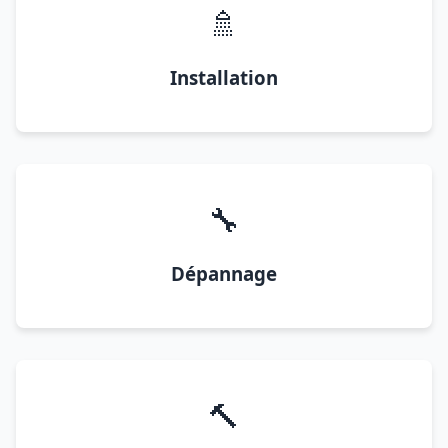
🚿
Installation
🔧
Dépannage
🔨