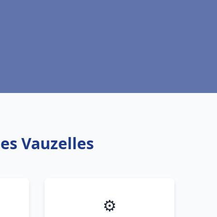
nes Vauzelles
⚙️