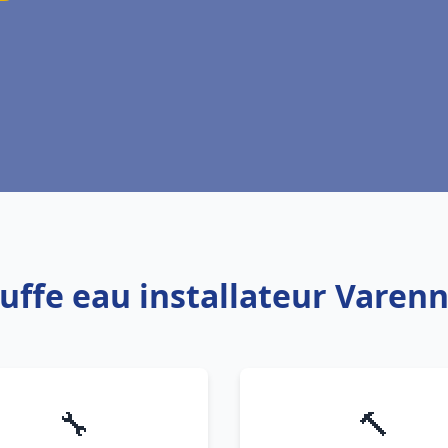
uffe eau installateur Varen
🔧
🔨