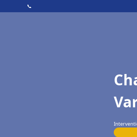
📞
Cha
Va
Intervent