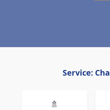
Service: Cha
🚿