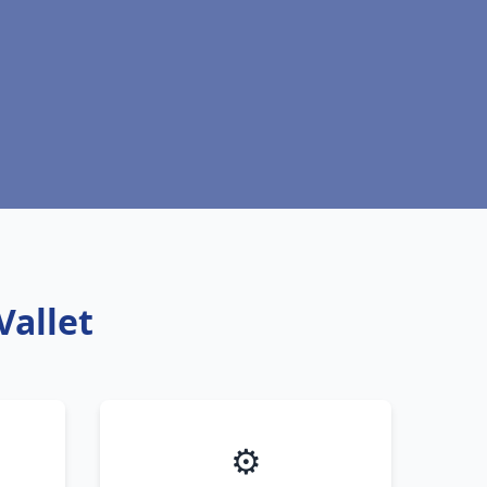
Vallet
⚙️