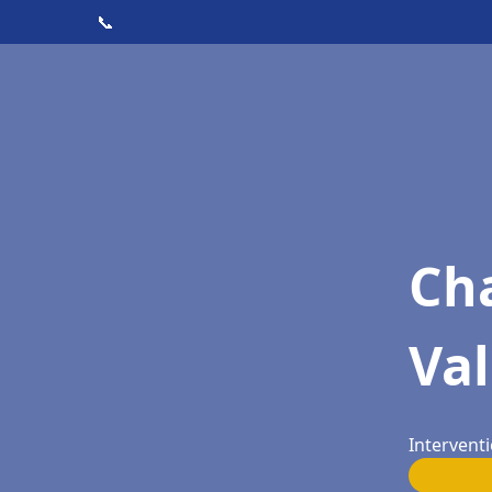
📞
Cha
Val
Interventi