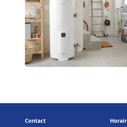
Contact
Horair