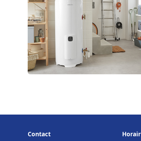
Contact
Horair