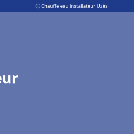
🕒 Chauffe eau installateur Uzès
eur