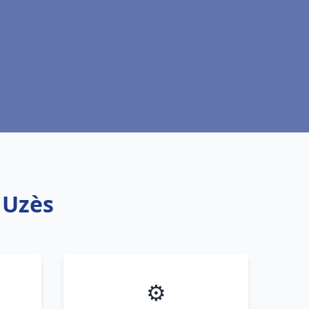
 Uzès
⚙️