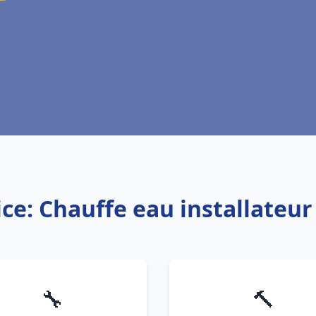
ice: Chauffe eau installateur
🔧
🔨