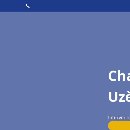
📞
Cha
Uz
Interventi