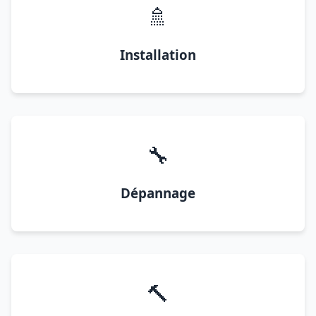
🚿
Installation
🔧
Dépannage
🔨