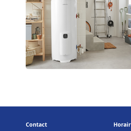
Contact
Horair