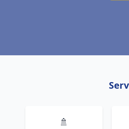
Serv
🚿