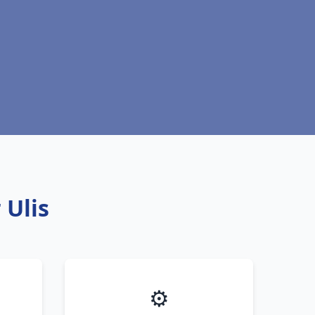
 Ulis
⚙️