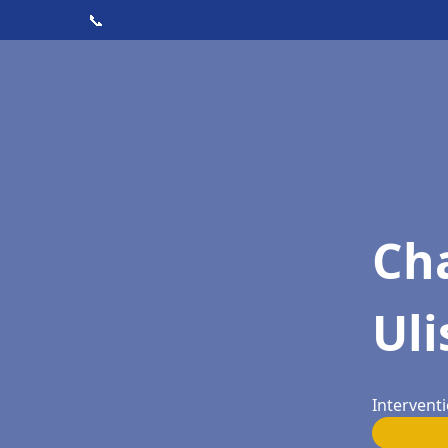
📞
Cha
Uli
Interventi