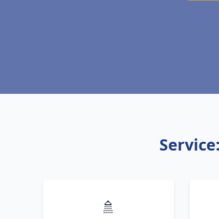
Service
🚿