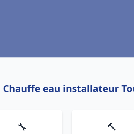
: Chauffe eau installateur T
🔧
🔨