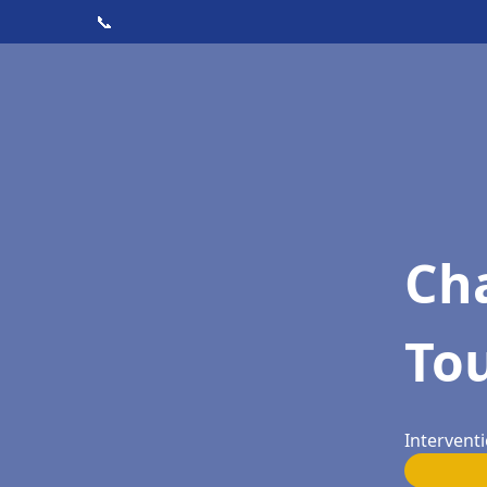
📞
Cha
To
Intervent