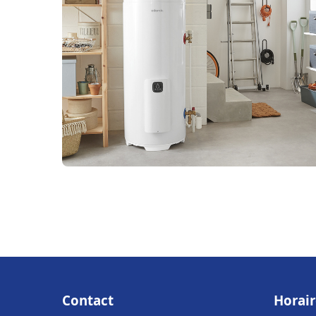
Contact
Horair