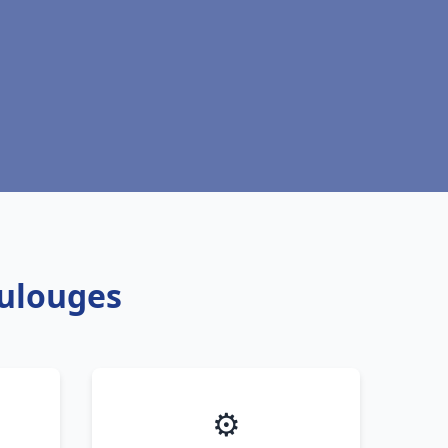
oulouges
⚙️