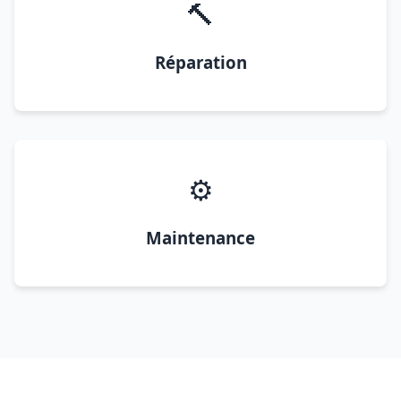
🔨
Réparation
⚙️
Maintenance