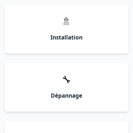
🚿
Installation
🔧
Dépannage