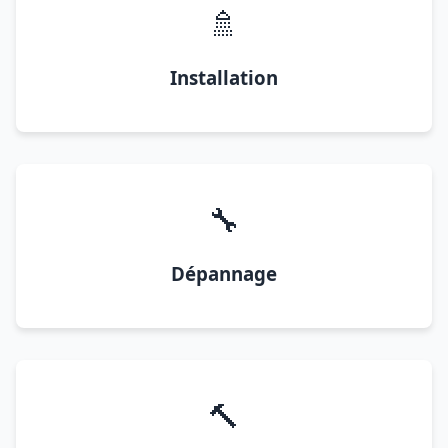
🚿
Installation
🔧
Dépannage
🔨