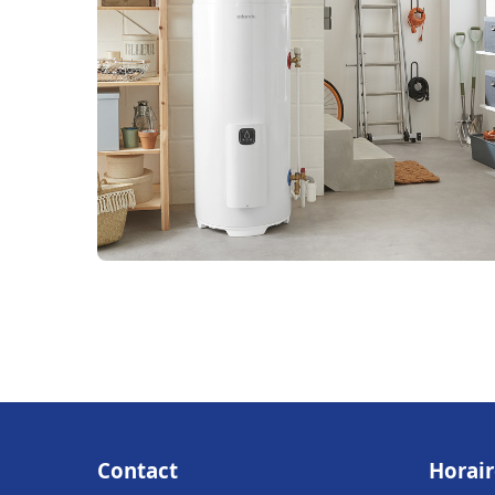
Contact
Horair