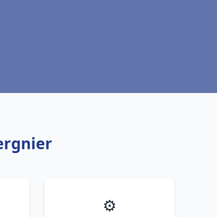
ergnier
⚙️