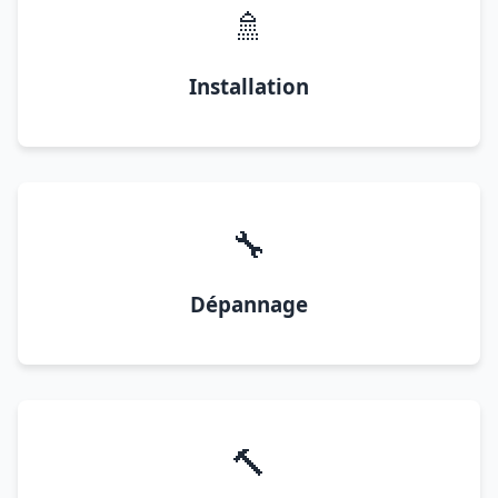
🚿
Installation
🔧
Dépannage
🔨