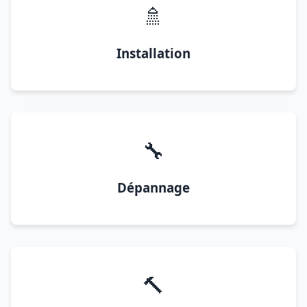
🚿
Installation
🔧
Dépannage
🔨