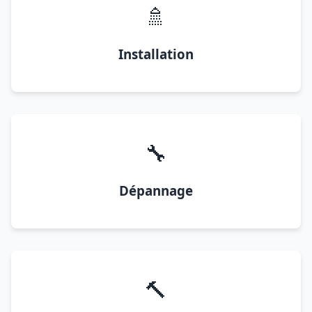
🚿
Installation
🔧
Dépannage
🔨