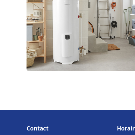
Contact
Horair