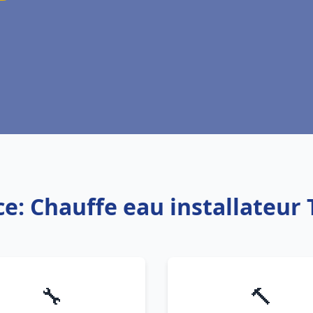
ce: Chauffe eau installateur 
🔧
🔨