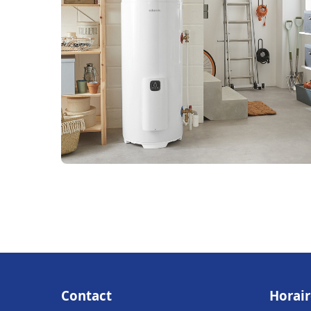
Contact
Horair