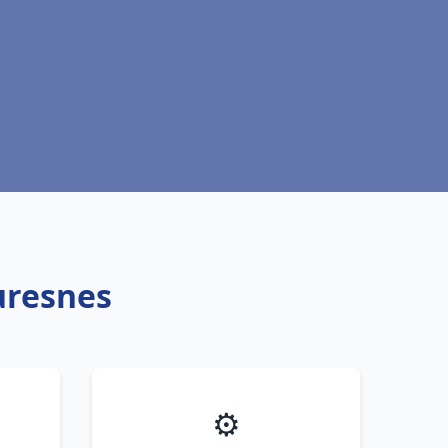
uresnes
⚙️