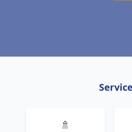
Service
🚿