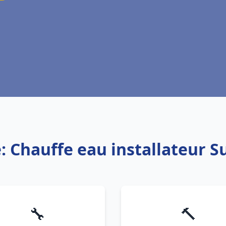
: Chauffe eau installateur S
🔧
🔨