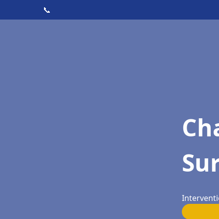
📞
Cha
Su
Intervent