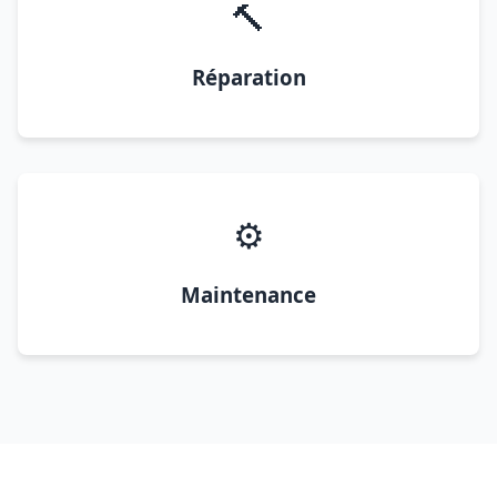
🔨
Réparation
⚙️
Maintenance