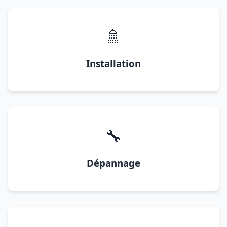
🚿
Installation
🔧
Dépannage