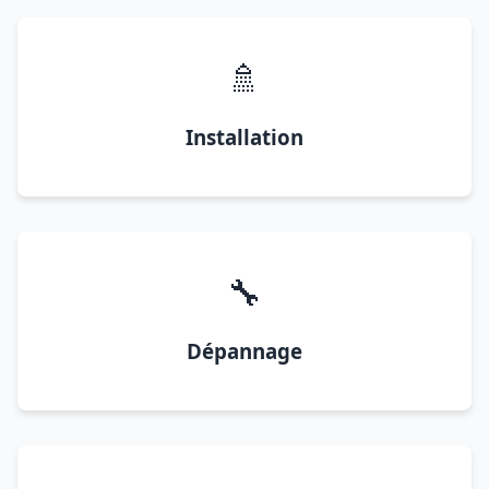
🚿
Installation
🔧
Dépannage