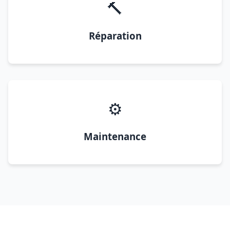
🔨
Réparation
⚙️
Maintenance