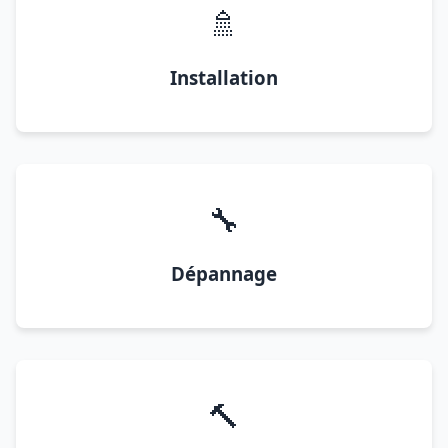
🚿
Installation
🔧
Dépannage
🔨