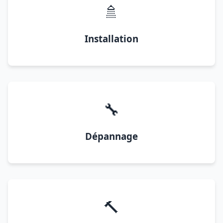
🚿
Installation
🔧
Dépannage
🔨