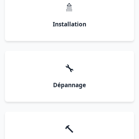
🚿
Installation
🔧
Dépannage
🔨