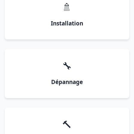
🚿
Installation
🔧
Dépannage
🔨