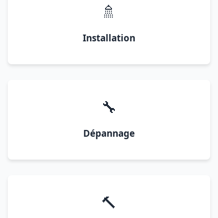
🚿
Installation
🔧
Dépannage
🔨