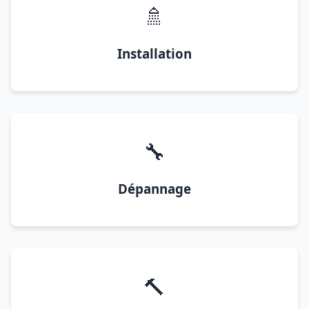
🚿
Installation
🔧
Dépannage
🔨