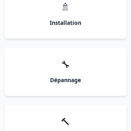
🚿
Installation
🔧
Dépannage
🔨