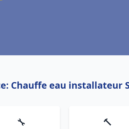
ce: Chauffe eau installateur 
🔧
🔨