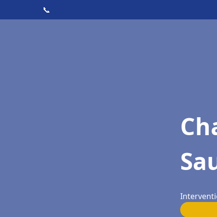
📞
Cha
Sa
Interventi