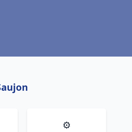
Saujon
⚙️