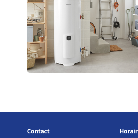
Contact
Horair