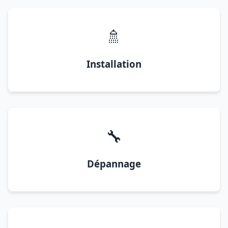
🚿
Installation
🔧
Dépannage