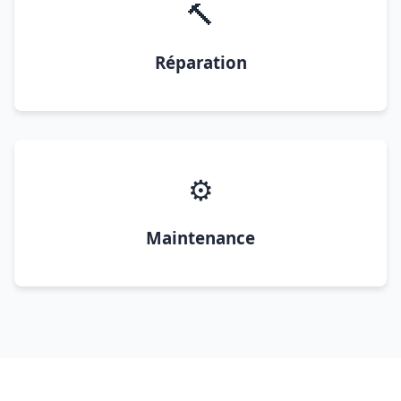
🔨
Réparation
⚙️
Maintenance