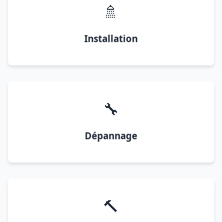
🚿
Installation
🔧
Dépannage
🔨