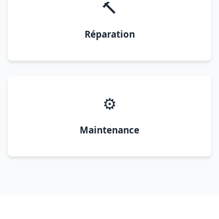
🔨
Réparation
⚙️
Maintenance