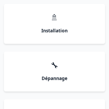
🚿
Installation
🔧
Dépannage