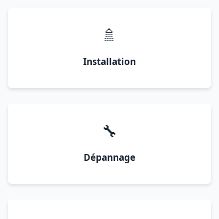
🚿
Installation
🔧
Dépannage