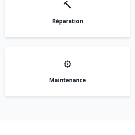
🔨
Réparation
⚙️
Maintenance