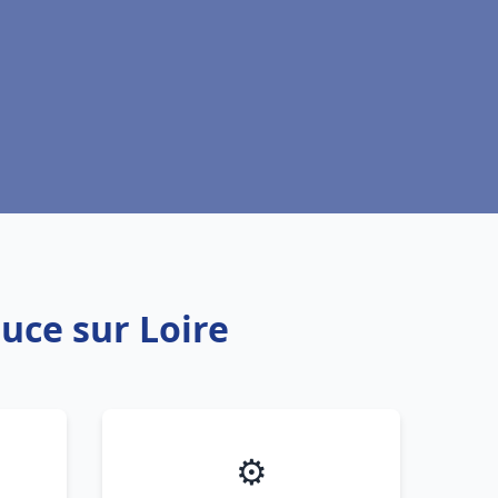
Luce sur Loire
⚙️