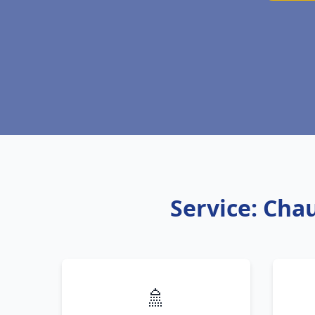
Service: Chau
🚿